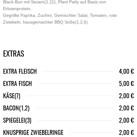
Black-Bun mit Sesam(1,11), Plant Patty auf Basis von
Erbsenprotein,
Gegrillte Paprika, Zuchini, Gemischter Salat, Tomaten, rote
Zwiebeln, hausgemachter BBQ Soße(1,2,6)
EXTRAS
EXTRA FLEISCH
4,00 €
EXTRA FISCH
5,00 €
KÄSE(7)
2,00 €
BACON(1,2)
2,00 €
SPIEGELEI(3)
2,00 €
KNUSPRIGE ZWIEBELRINGE
2,00 €